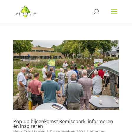
Pop-up bijeenkomst Remisepark: informeren
én inspireren
door
Eric Harms
|
5 september 2024
|
Nieuws