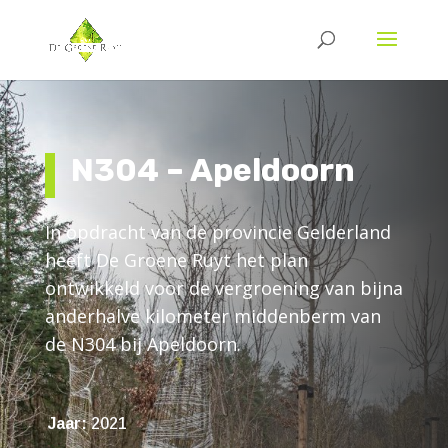
N304 – Apeldoorn
In opdracht van de provincie Gelderland
heeft De Groene Ruyt het plan
ontwikkeld voor de vergroening van bijna
anderhalve kilometer middenberm van
de N304 bij Apeldoorn.
Jaar:
2021