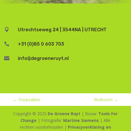

Utrechtseweg 24 | 3544NA | UTRECHT

+31 (0)85 0 603 703

info@degroeneruyt.nl
←
Dorpsakker
Wolboom
→
Copyright © 2025
De Groene Ruyt
| Bouw:
Tools For
Change
| Fotografie:
Martine Siemens
| Alle
rechten voorbehouden |
Privacyverklaring en